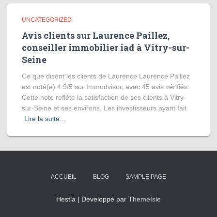
UNCATEGORIZED
Avis clients sur Laurence Paillez,
conseiller immobilier iad à Vitry-sur-
Seine
Ce que disent les clients de Laurence Laurence Paillez
est noté(e) 4.9/5 sur Immodvisor, avec 45 avis vérifiés.
Cette note reflète la satisfaction de ses clients à Vitry-
sur-Seine et ses environs. Les investisseurs ayant fait
Lire la suite…
ACCUEIL
BLOG
SAMPLE PAGE
Hestia | Développé par
ThemeIsle