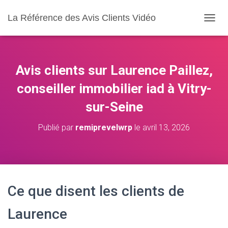
La Référence des Avis Clients Vidéo
D
É
P
L
I
Avis clients sur Laurence Paillez,
E
R
conseiller immobilier iad à Vitry-
L
sur-Seine
A
N
A
Publié par
remiprevelwrp
le
avril 13, 2026
V
I
G
A
T
I
Ce que disent les clients de
O
N
Laurence