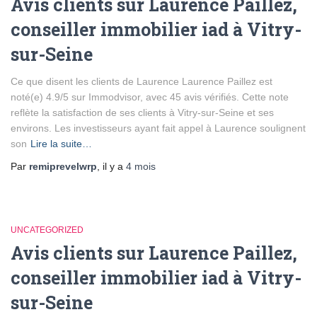
Avis clients sur Laurence Paillez,
conseiller immobilier iad à Vitry-
sur-Seine
Ce que disent les clients de Laurence Laurence Paillez est
noté(e) 4.9/5 sur Immodvisor, avec 45 avis vérifiés. Cette note
reflète la satisfaction de ses clients à Vitry-sur-Seine et ses
environs. Les investisseurs ayant fait appel à Laurence soulignent
son
Lire la suite…
Par
remiprevelwrp
, il y a
4 mois
UNCATEGORIZED
Avis clients sur Laurence Paillez,
conseiller immobilier iad à Vitry-
sur-Seine