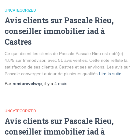
UNCATEGORIZED
Avis clients sur Pascale Rieu,
conseiller immobilier iad à
Castres
Ce que disent les clients de Pascale Pascale Rieu est noté(e)
4.8/5 sur Immodvisor, avec 51 avis vérifiés. Cette note reflète la
satisfaction de ses clients à Castres et ses environs. Les avis sur
Pascale convergent autour de plusieurs qualités
Lire la suite…
Par
remiprevelwrp
, il y a
4 mois
UNCATEGORIZED
Avis clients sur Pascale Rieu,
conseiller immobilier iad à