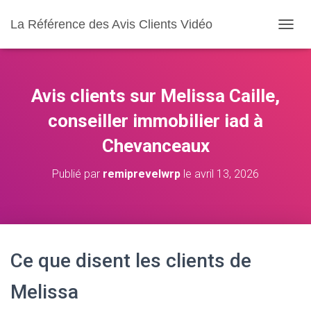
La Référence des Avis Clients Vidéo
D
É
P
L
I
Avis clients sur Melissa Caille,
E
R
conseiller immobilier iad à
L
Chevanceaux
A
N
A
Publié par
remiprevelwrp
le
avril 13, 2026
V
I
G
A
T
I
Ce que disent les clients de
O
N
Melissa